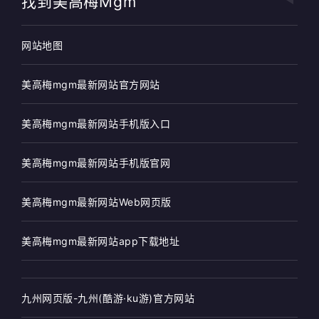
找到美高梅mgm
网站地图
美高梅mgm最新网站官方网站
美高梅mgm最新网站手机版入口
美高梅mgm最新网站手机版官网
美高梅mgm最新网站Web网页版
美高梅mgm最新网站app下载地址
九州网页版-九州(酷游·ku游)官方网站