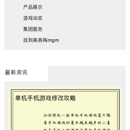
产品展示
游戏动态
集团服务
找到美高梅mgm
最新资讯