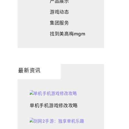
产品展示
游戏动态
集团服务
找到美高梅mgm
最新资讯
单机手机游戏修改攻略