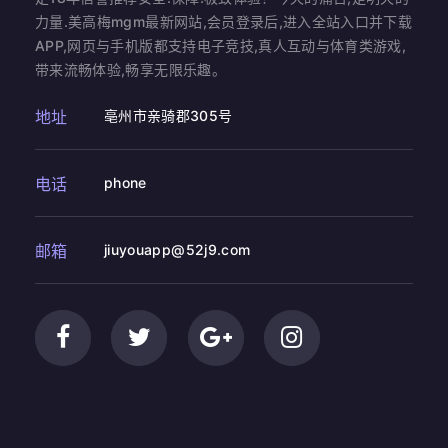
力量.美高梅mgm最新网站,会员登录后,进入全站入口并下载
APP,网页与手机版都支持电子竞技,真人互动与体育类游戏,
带来流畅体验,畅享无限乐趣。
地址
亳州市亲骑郡305号
电话
phone
邮箱
jiuyouapp@52j9.com