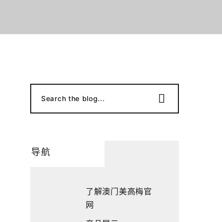
Search the blog...
导航
了解澳门美高梅官
网