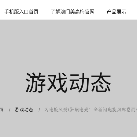
手机版入口首页
了解澳门美高梅官网
产品展示
游戏动态
闪电旋风劈(狂飙电光：全新闪电旋风席卷而
页
游戏动态