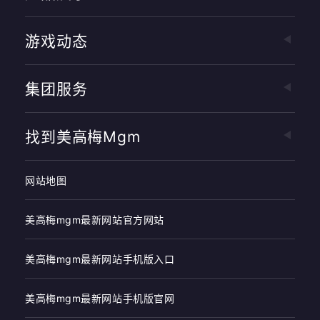
游戏动态
集团服务
找到美高梅mgm
网站地图
美高梅mgm最新网站官方网站
美高梅mgm最新网站手机版入口
美高梅mgm最新网站手机版官网