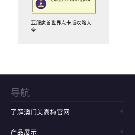
亚服魔兽世界点卡版攻略大
全
导航
了解澳门美高梅官网
产品展示