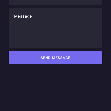
Message
SEND MESSAGE