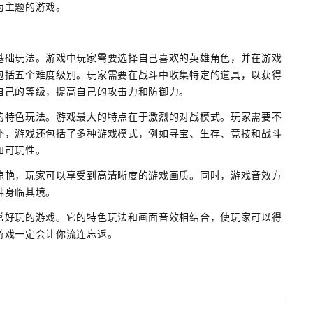
为主题的游戏。
基础玩法。游戏中玩家需要选择自己喜欢的英雄角色，并在游戏
包括五个难度级别。玩家需要在战斗中收集特定的道具，以获得
自己的等级，提高自己的攻击力和防御力。
的特色玩法。游戏最大的特点在于激烈的对战模式。玩家需要不
外，游戏还包括了多种游戏模式，例如寻宝、生存、竞技和战斗
和可玩性。
惊艳，玩家可以享受到高清晰度的游戏画质。同时，游戏音效方
佛身临其境。
常好玩的游戏。它的特色玩法和画面音效相结合，使玩家可以得
游戏一定会让你流连忘返。