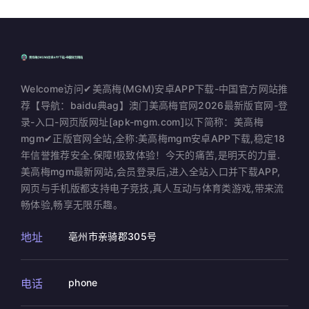
Welcome访问✔美高梅(MGM)安卓APP下载-中国官方网站推
荐【导航：baidu典ag】澳门美高梅官网2026最新版官网-登
录-入口-网页版网址[apk-mgm.com]以下简称：美高梅
mgm✔正版官网全站,全称:美高梅mgm安卓APP下载,稳定18
年信誉推荐安全.保障!极致体验！今天的痛苦,是明天的力量.
美高梅mgm最新网站,会员登录后,进入全站入口并下载APP,
网页与手机版都支持电子竞技,真人互动与体育类游戏,带来流
畅体验,畅享无限乐趣。
地址
亳州市亲骑郡305号
电话
phone