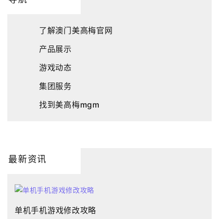
了解澳门美高梅官网
产品展示
游戏动态
集团服务
找到美高梅mgm
最新资讯
单机手机游戏修改攻略