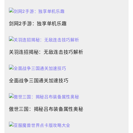
剑网2手游：独享单机乐趣
关羽连招揭秘：无敌连击技巧解析
全面战争三国通关加速技巧
傲世三国：揭秘吕布装备属性奥秘