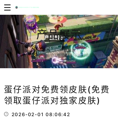
产品展示
首页
产品展示
蛋仔派对免费领皮肤(免费领取蛋仔派对独家皮肤)
蛋仔派对免费领皮肤(免费
领取蛋仔派对独家皮肤)
2026-02-01 08:06:42