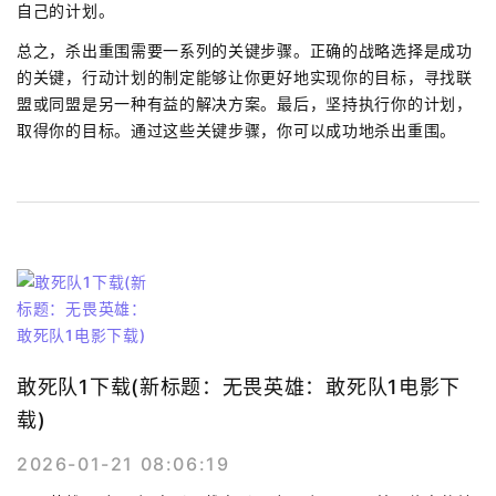
自己的计划。
总之，杀出重围需要一系列的关键步骤。正确的战略选择是成功
的关键，行动计划的制定能够让你更好地实现你的目标，寻找联
盟或同盟是另一种有益的解决方案。最后，坚持执行你的计划，
取得你的目标。通过这些关键步骤，你可以成功地杀出重围。
敢死队1下载(新标题：无畏英雄：敢死队1电影下
载)
2026-01-21 08:06:19