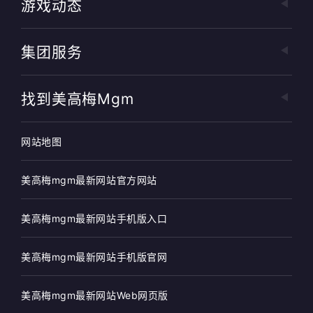
游戏动态
集团服务
找到美高梅mgm
网站地图
美高梅mgm最新网站官方网站
美高梅mgm最新网站手机版入口
美高梅mgm最新网站手机版官网
美高梅mgm最新网站Web网页版