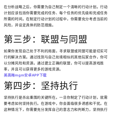
在分析战略之后，你需要为自己制定一个清晰的行动计划。行动
计划应该包括你需要完成的任务、每个任务的优先级和完成任务
所需的时间。在制定行动计划的过程中，你需要充分考虑当前的
风险，并设定具体的防范措施。
第三步：联盟与同盟
如果你发现自己处于不利的局面，寻求联盟或同盟可能是切实可
行的解决方案。通过找到与自己处境相似的其他玩家合作，你可
以分摊风险和资源。通过建立正确的联盟，你可以提高游戏胜
率，并且可以获得更多的游戏资源。
美高梅mgm安卓APP下载
第四步：坚持执行
坚持执行是杀出重围的关键所在。一旦你制定了行动计划，就需
要考虑如何坚持执行。在游戏中，你会面临很多诱惑和干扰。在
这种情况下，你需要充分发挥自己的意志力和判断力，坚持执行