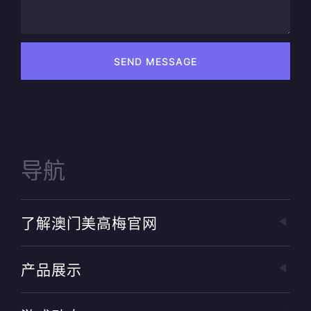
SEND MESSAGE
导航
了解澳门美高梅官网
产品展示