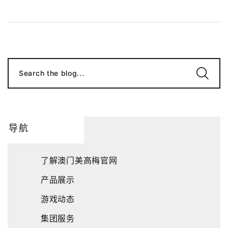
Search the blog...
导航
了解澳门美高梅官网
产品展示
游戏动态
集团服务