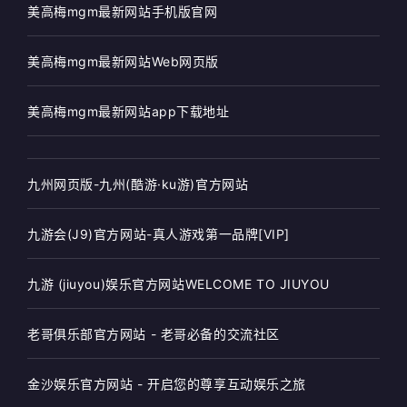
美高梅mgm最新网站手机版官网
美高梅mgm最新网站Web网页版
美高梅mgm最新网站app下载地址
九州网页版-九州(酷游·ku游)官方网站
九游会(J9)官方网站-真人游戏第一品牌[VIP]
九游 (jiuyou)娱乐官方网站WELCOME TO JIUYOU
老哥俱乐部官方网站 - 老哥必备的交流社区
金沙娱乐官方网站 - 开启您的尊享互动娱乐之旅