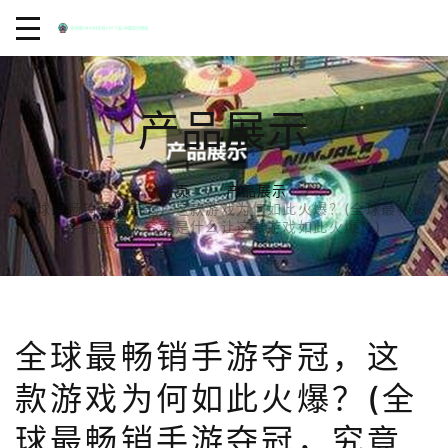
产品展示
首页
产品展示
全球最畅销手游夺冠，这款游戏为何如此火爆？(全球最畅销
手游夺冠，究竟是什么让这款游戏如此火爆？)
全球最畅销手游夺冠，这
款游戏为何如此火爆？(全
球最畅销手游夺冠，究竟