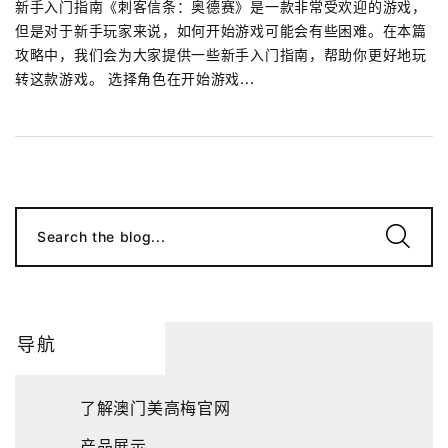
新手入门指南《刺客信条：奥德赛》是一款非常受欢迎的游戏，
但是对于新手玩家来说，如何开始游戏可能会有些困难。在本篇
攻略中，我们会为大家提供一些新手入门指南，帮助你更好地玩
转这款游戏。 选择角色在开始游戏...
Search the blog...
导航
了解澳门美高梅官网
产品展示