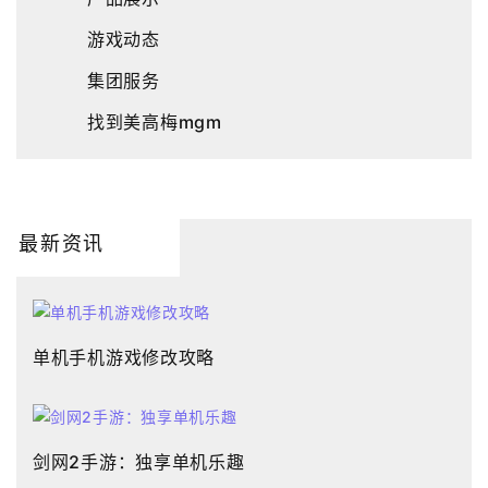
游戏动态
集团服务
找到美高梅mgm
最新资讯
单机手机游戏修改攻略
剑网2手游：独享单机乐趣