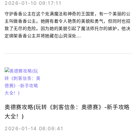
2026-01-10 09:17:11
守护香香公主在这个充满魔法和神奇的王国里，有一个美丽的公
主叫做香香公主。她拥有着令人艳羡的美貌和勇气，但同时也招
致了无尽的危险。因为她的美貌引起了魔法师托尔的嫉妒，他决
定绑架香香公主并将她藏在山洞深处...
奥德赛攻略(玩转《刺客信条：奥德赛》-新手攻略
大全！)
2026-01-14 08:06:41