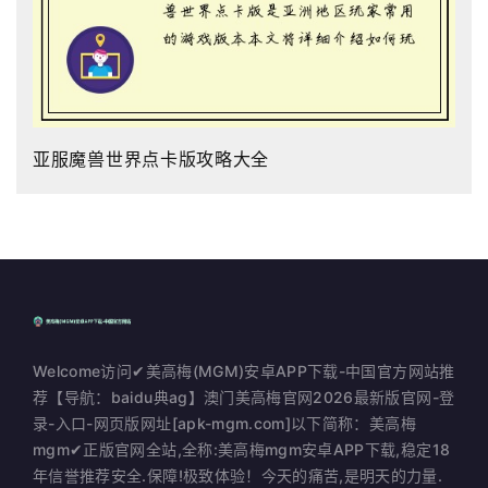
亚服魔兽世界点卡版攻略大全
Welcome访问✔美高梅(MGM)安卓APP下载-中国官方网站推
荐【导航：baidu典ag】澳门美高梅官网2026最新版官网-登
录-入口-网页版网址[apk-mgm.com]以下简称：美高梅
mgm✔正版官网全站,全称:美高梅mgm安卓APP下载,稳定18
年信誉推荐安全.保障!极致体验！今天的痛苦,是明天的力量.