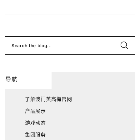
Search the blog...
导航
了解澳门美高梅官网
产品展示
游戏动态
集团服务