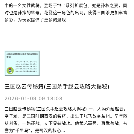
中的一名女性武将，登场于“神”系列扩展包。她是孙权之妻，同
时也是孙策的继母。花鬘这一角色的出现，使得三国杀更加丰富
多彩，为玩家提供了更多的游戏...
三国赵云传秘籍(三国杀手赵云攻略大揭秘)
2026-01-09 09:18:08
三国赵云传秘籍(三国杀手赵云攻略大揭秘) 一、人物介绍赵云，
字子龙，是三国时期蜀汉的名将，出生于张飞故乡益州。早年随
从刘备，一路征战，立下显赫战功。他武艺高强、勇武善战，被
誉为“千里马”，是蜀汉的核心...