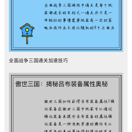
全面战争三国通关加速技巧