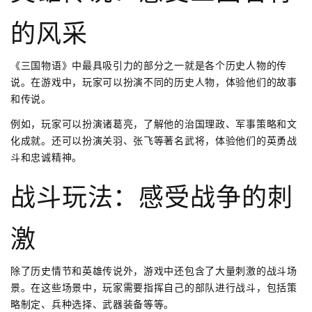
的风采
《三国物语》中最具吸引力的部分之一就是各个历史人物的传
说。在游戏中，玩家可以扮演不同的历史人物，体验他们的故事
和传说。
例如，玩家可以扮演诸葛亮，了解他的治国理政、军事策略和文
化成就。还可以扮演关羽、张飞等著名武将，体验他们的英勇战
斗和忠诚精神。
战斗玩法：感受战争的刺
激
除了历史情节和英雄传说外，游戏中还包含了大量刺激的战斗场
景。在这些场景中，玩家需要指挥自己的部队进行战斗，包括策
略制定、兵种选择、武器装备等等。