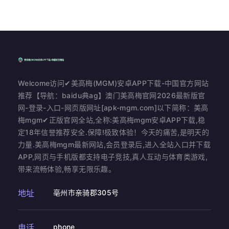
Welcome访问✔美高梅(MGM)安卓APP下载-中国官方网站
推荐【导航：baidu典ag】澳门美高梅官网2026最新版官
网-登录-入口-网页版网址[apk-mgm.com]以下简称：美高
梅mgm✔正版官网全站,全称:美高梅mgm安卓APP下载,稳
定18年信誉推荐安全.保障!极致体验！今天的痛苦,是明天的
力量.美高梅mgm最新网站,会员登录后,进入全站入口并下载
APP,网页与手机版都支持电子竞技,真人互动与体育类游戏,
带来流畅体验,畅享无限乐趣。
地址
亳州市亲骑郡305号
电话
phone